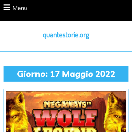
Skip
Menu
Menu
to
content
Skip
to
quantestorie.org
content
Giorno:
17 Maggio 2022